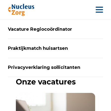
Sla menu over
Ga direct naar footer
Vacature Regiocoördinator
Praktijkmatch huisartsen
Privacyverklaring sollicitanten
Onze vacatures