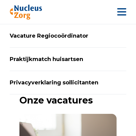
Sla menu over
Ga direct naar footer
Vacature Regiocoördinator
Praktijkmatch huisartsen
Privacyverklaring sollicitanten
Onze vacatures